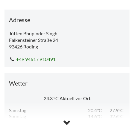
Adresse
Jütten Bhupinder Singh
Falkensteiner Straße 24
93426
Roding
+49 9461 / 910491
Wetter
24.3
°C
Aktuell vor Ort
Samstag
20.4°C
-
27.9°C
Sonntag
14.6°C
-
32.6°C
Montag
17.7°C
-
32.9°C
Dienstag
18.8°C
-
29.5°C