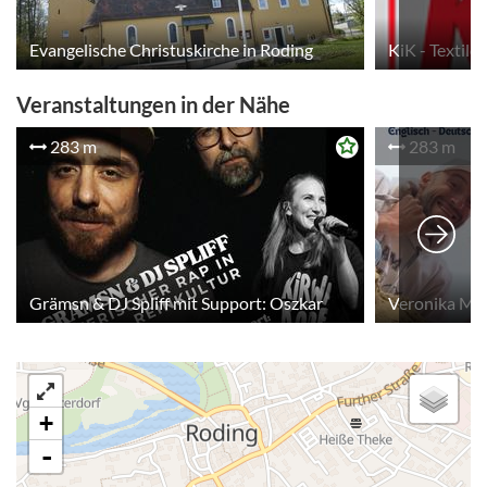
Evangelische Christuskirche in Roding
KiK - Textild
Veranstaltungen in der Nähe
283 m
283 m
Grämsn & DJ Spliff mit Support: Oszkar
Veronika Mer
+
-