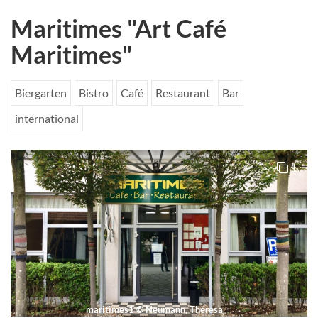
Maritimes "Art Café
Maritimes"
Biergarten
Bistro
Café
Restaurant
Bar
international
1
maritimes1
©
Neumann, Theresa