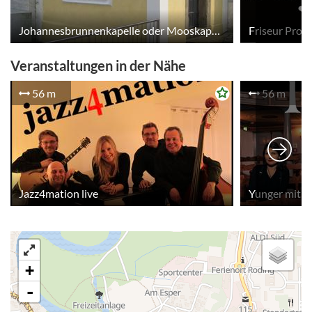
Johannesbrunnenkapelle oder Mooskapelle in Roding
Friseur Proje
Veranstaltungen in der Nähe
56 m
56 m
Jazz4mation live
Yunger mit 
+
-