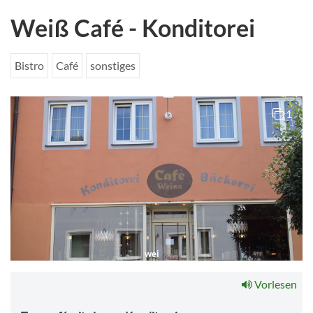
Weiß Café - Konditorei
Bistro
Café
sonstiges
1
wei
Vorlesen