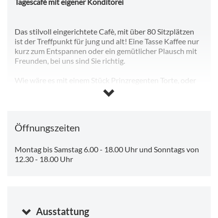
Tagescafé mit eigener Konditorei
Das stilvoll eingerichtete Cafè, mit über 80 Sitzplätzen
ist der Treffpunkt für jung und alt! Eine Tasse Kaffee nur
kurz zum Entspannen oder ein gemütlicher Plausch mit
Freunden, bei uns sind Sie richtig.
Wie wäre es mit einem Stück Prinzregenten Torte, oder
soll es doch lieber eine Schwarzwälder Kirschtorte sein!
Da fällt die Entscheidung schwer, denn die Auswahl in
der angrenzenden Konditorei und Bäckerei läßt keine
Öffnungszeiten
Wünsche offen. Besonderer Wert wird auch auf das
vielfältige Brot- und Brötchensortiment gelegt. Von
Kürbiskern bis Dinkelvollkorn, täglich frisch und
Montag bis Samstag 6.00 - 18.00 Uhr und Sonntags von
knusprig aus der Backstube.
12.30 - 18.00 Uhr
Snacks! In unserer Frischetheke finden Sie alles! Von
Lachs bis Schinken oder Mozzarella. Guten Appetit!
Wir freuen uns auf Ihren Besuch!
Ausstattung